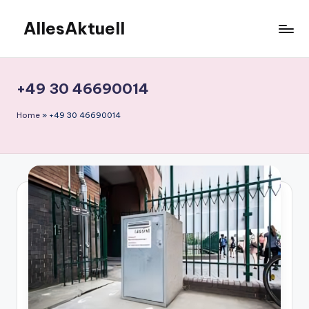
AllesAktuell
Skip
to
content
+49 30 46690014
Home
»
+49 30 46690014