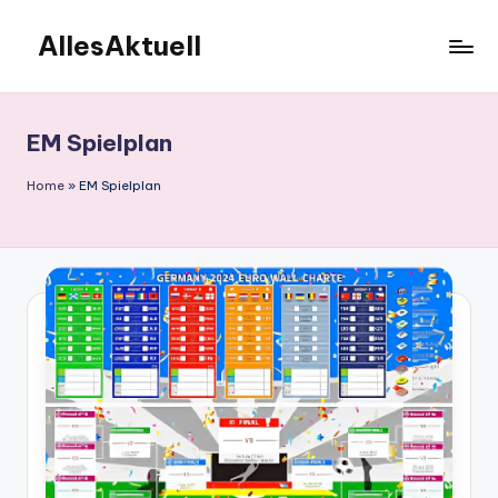
AllesAktuell
Skip
to
content
EM Spielplan
Home
»
EM Spielplan