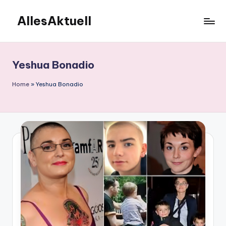
AllesAktuell
Skip
to
content
Yeshua Bonadio
Home
»
Yeshua Bonadio