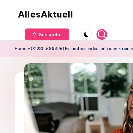
AllesAktuell
Skip
to
content
Subscribe
Home
»
022855005560 Ein umfassender Leitfaden zu einem