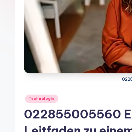
022
Posted
Technologie
in
022855005560 Ei
Leitfaden zu eine