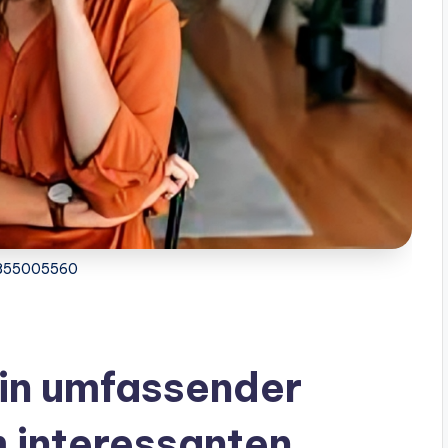
855005560
n umfassender
m interessanten