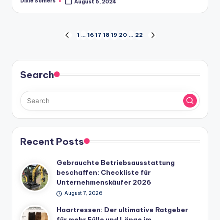
Dixie Somers
August 6, 2024
Posted
by
Posts
1
…
16
17
18
19
20
…
22
PREVIOUS
NEXT
PAGE
PAGE
navigation
Search
Recent Posts
Gebrauchte Betriebsausstattung
beschaffen: Checkliste für
Unternehmenskäufer 2026
August 7, 2026
Haartressen: Der ultimative Ratgeber
für mehr Fülle und Länge im…