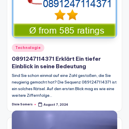
Posted
Technologie
in
0891247114371 Erklärt Ein tiefer
Einblick in seine Bedeutung
Sind Sie schon einmal auf eine Zahl gestoßen, die Sie
neugierig gemacht hat? Die Sequenz 0891247114371 ist
ein solches Rätsel. Auf den ersten Blick mag es wie eine
weitere Ziffernfolge…
Dixie Somers
August 7, 2024
Posted
by