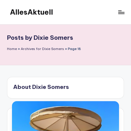
AllesAktuell
Skip
to
content
Posts by Dixie Somers
Home
»
Archives for Dixie Somers
»
Page 18
About Dixie Somers