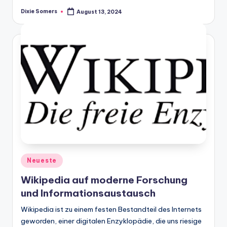
Dixie Somers
August 13, 2024
Posted
by
Posted
Neueste
in
Wikipedia auf moderne Forschung
und Informationsaustausch
Wikipedia ist zu einem festen Bestandteil des Internets
geworden, einer digitalen Enzyklopädie, die uns riesige