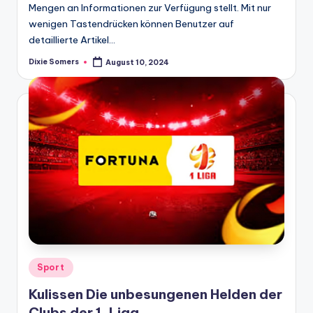
Mengen an Informationen zur Verfügung stellt. Mit nur
wenigen Tastendrücken können Benutzer auf
detaillierte Artikel…
Dixie Somers
August 10, 2024
Posted
by
Posted
Sport
in
Kulissen Die unbesungenen Helden der
Clubs der 1. Liga