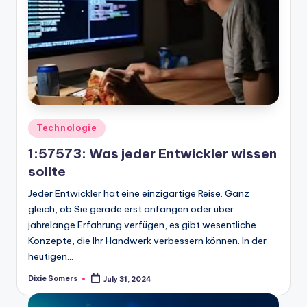
Posted
Technologie
in
1:57573: Was jeder Entwickler wissen
sollte
Jeder Entwickler hat eine einzigartige Reise. Ganz
gleich, ob Sie gerade erst anfangen oder über
jahrelange Erfahrung verfügen, es gibt wesentliche
Konzepte, die Ihr Handwerk verbessern können. In der
heutigen…
Dixie Somers
July 31, 2024
Posted
by