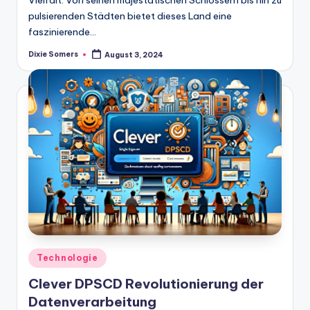
pulsierenden Städten bietet dieses Land eine
faszinierende…
Dixie Somers
August 3, 2024
Posted
by
Posted
Technologie
in
Clever DPSCD Revolutionierung der
Datenverarbeitung