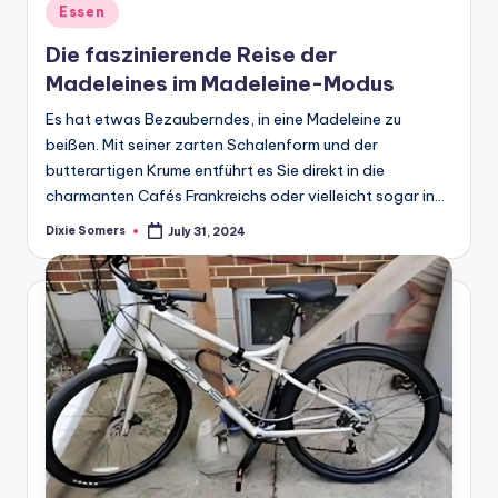
Posted
Essen
in
Die faszinierende Reise der
Madeleines im Madeleine-Modus
Es hat etwas Bezauberndes, in eine Madeleine zu
beißen. Mit seiner zarten Schalenform und der
butterartigen Krume entführt es Sie direkt in die
charmanten Cafés Frankreichs oder vielleicht sogar in…
Dixie Somers
July 31, 2024
Posted
by