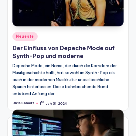
Posted
Neueste
in
Der Einfluss von Depeche Mode auf
Synth-Pop und moderne
Depeche Mode, ein Name, der durch die Korridore der
Musikgeschichte hallt, hat sowohl im Synth-Pop als
auch in der modernen Musikkultur unauslöschliche
Spuren hinterlassen. Diese bahnbrechende Band
entstand Anfang der…
Dixie Somers
July 31, 2024
Posted
by