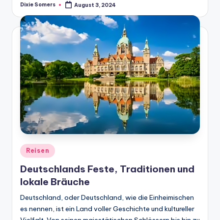
Dixie Somers
August 3, 2024
Posted
by
Posted
Reisen
in
Deutschlands Feste, Traditionen und
lokale Bräuche
Deutschland, oder Deutschland, wie die Einheimischen
es nennen, ist ein Land voller Geschichte und kultureller
Vielfalt. Von seinen majestätischen Schlössern bis hin zu