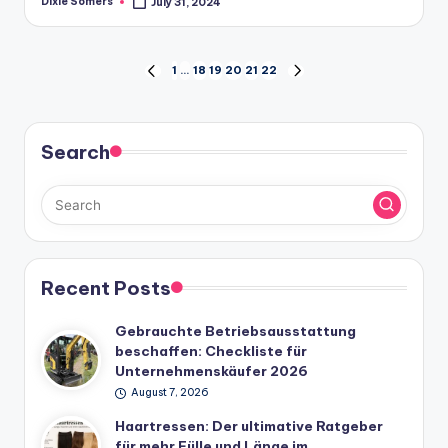
Dixie Somers
July 31, 2024
Posted
by
Posts
1
…
18
19
20
21
22
PREVIOUS
NEXT
PAGE
PAGE
navigation
Search
Recent Posts
Gebrauchte Betriebsausstattung
beschaffen: Checkliste für
Unternehmenskäufer 2026
August 7, 2026
Haartressen: Der ultimative Ratgeber
für mehr Fülle und Länge im…