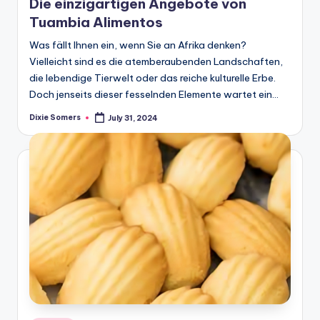
Die einzigartigen Angebote von
Tuambia Alimentos
Was fällt Ihnen ein, wenn Sie an Afrika denken?
Vielleicht sind es die atemberaubenden Landschaften,
die lebendige Tierwelt oder das reiche kulturelle Erbe.
Doch jenseits dieser fesselnden Elemente wartet ein…
Dixie Somers
July 31, 2024
Posted
by