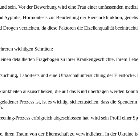
sund sein. Vor der Bewerbung wird eine Frau einer umfassenden medizi
d Syphilis; Hormontests zur Beurteilung der Eierstockfunktion; geneti
Drogen verzichten, da diese Faktoren die Eizellenqualität beeinträcht
hreren wichtigen Schritten:
n einen detaillierten Fragebogen zu ihrer Krankengeschichte, ihrem Leb
rsuchung, Labortests und eine Ultraschalluntersuchung der Eierstöcke.
bkrankheiten auszuschließen, die auf das Kind übertragen werden könnt
dener Prozess ist, ist es wichtig, sicherzustellen, dass die Spenderin 
n.
ening-Prozess erfolgreich abgeschlossen hat, wird sein Profil einer
e, ihren Traum von der Elternschaft zu verwirklichen. In der Ukraine is