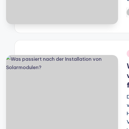
P
b
i