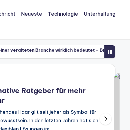
hricht
Neueste
Technologie
Unterhaltung
teten Branche wirklich bedeutet – Bradley Mundt bei PLA
teten Branche wirklich bedeutet – Bradley Mundt bei PLA
mative Ratgeber für mehr
hr
endes Haar gilt seit jeher als Symbol für
bewusstsein. In den letzten Jahren hat sich
flexiblen Lösungen im…