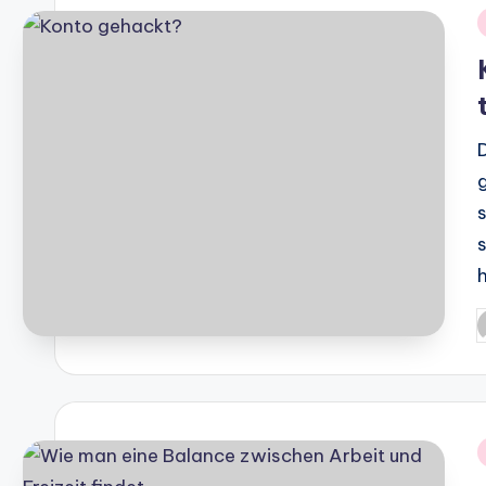
i
P
b
i