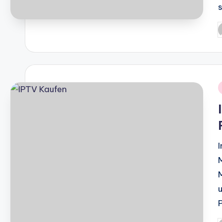
P
b
i