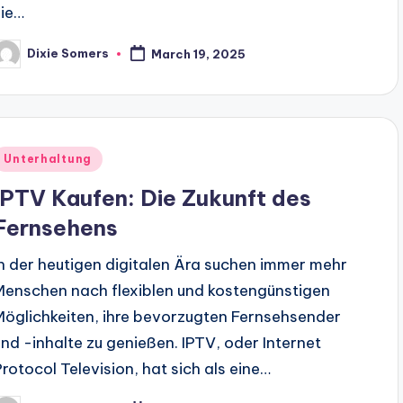
sie…
Dixie Somers
March 19, 2025
osted
y
Posted
Unterhaltung
n
IPTV Kaufen: Die Zukunft des
Fernsehens
In der heutigen digitalen Ära suchen immer mehr
Menschen nach flexiblen und kostengünstigen
Möglichkeiten, ihre bevorzugten Fernsehsender
und -inhalte zu genießen. IPTV, oder Internet
Protocol Television, hat sich als eine…