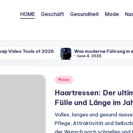
HOME
Geschäft
Gesundheit
Mode
Nac
ools of 2026
Was moderne Führung in einer veral
June 4, 2026
ools of 2026
Was moderne Führung in einer veral
June 4, 2026
Posted
Mode
in
Haartressen: Der ulti
Fülle und Länge im Ja
Volles, langes und gesund ausseh
Pflege, Attraktivität und Selbst
der Wunsch nach schnellen und 