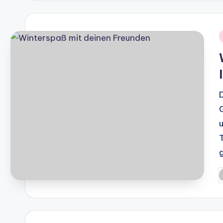
i
P
b