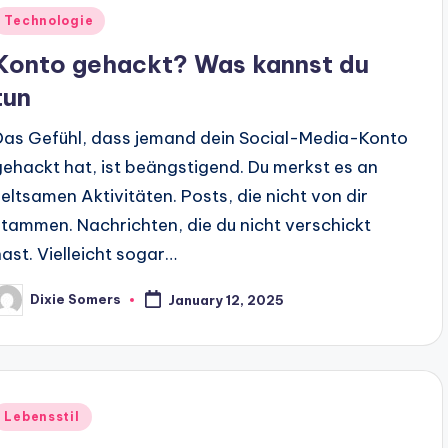
Posted
Technologie
n
Konto gehackt? Was kannst du
tun
Das Gefühl, dass jemand dein Social-Media-Konto
gehackt hat, ist beängstigend. Du merkst es an
seltsamen Aktivitäten. Posts, die nicht von dir
stammen. Nachrichten, die du nicht verschickt
hast. Vielleicht sogar…
Dixie Somers
January 12, 2025
osted
y
Posted
Lebensstil
n