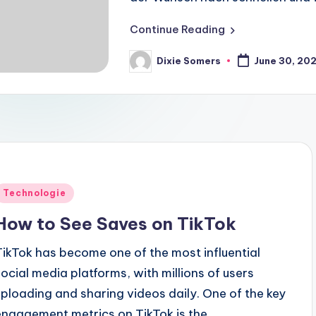
Continue Reading
Dixie Somers
June 30, 20
Posted
by
Posted
Technologie
n
How to See Saves on TikTok
TikTok has become one of the most influential
social media platforms, with millions of users
uploading and sharing videos daily. One of the key
engagement metrics on TikTok is the…