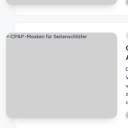
P
b
i
P
b