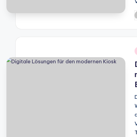
P
b
i